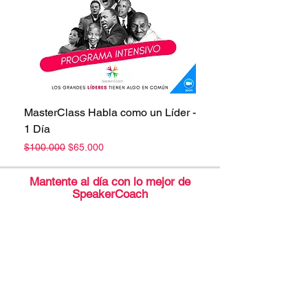
MasterClass Habla como un Líder -
1 Día
Precio
Precio de oferta
$100.000
$65.000
Mantente al día con lo mejor de
SpeakerCoach