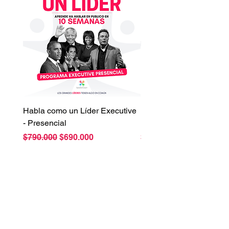
Habla como un Líder Executive
Habla como un Líder Ex
- Presencial
Individual
Precio
Precio de oferta
Precio
$790.000
$690.000
$1.390.000
Mantente al día con lo mejor de
SpeakerCoach