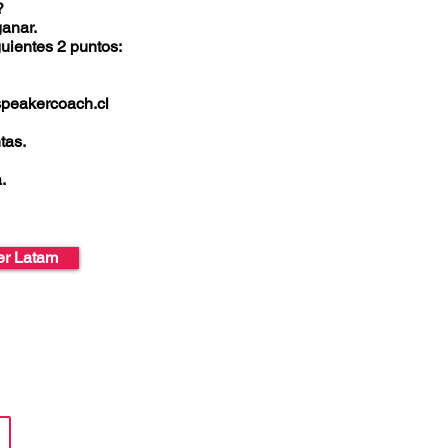
?
anar.
guientes 2 puntos:
peakercoach.cl
tas.
.
er Latam