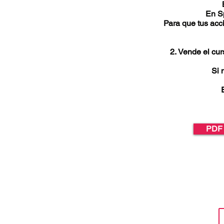
En S
Para que tus acci
Vende el cur
Si 
PDF 