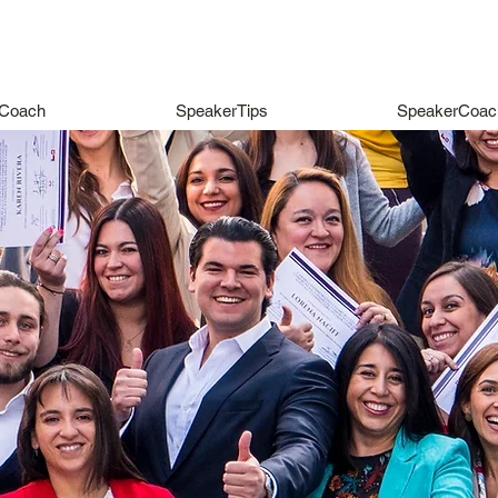
Coach
SpeakerTips
SpeakerCoac