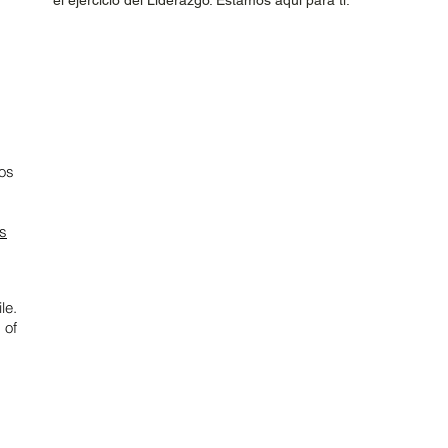
el ejercicio del Liderazgo. Estamos aquí para ti.
os
os
le.
 of