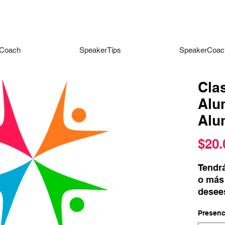
Coach
SpeakerTips
SpeakerCoac
Clas
Alu
Alu
$20.
Tendrá
o más 
desees
prefer
Presenc