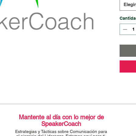
El val
Elegir
$20.00
clases
Cantid
CLP pa
presen
sólo v
alumn
Mantente al día con lo mejor de
SpeakerCoach
Estrategias y Tácticas sobre Comunicación para