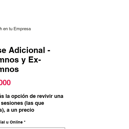
h en tu Empresa
e Adicional -
mnos y Ex-
mnos
Precio
000
s la opción de revivir una
sesiones (las que
), a un precio
encial.
ial u Online
*