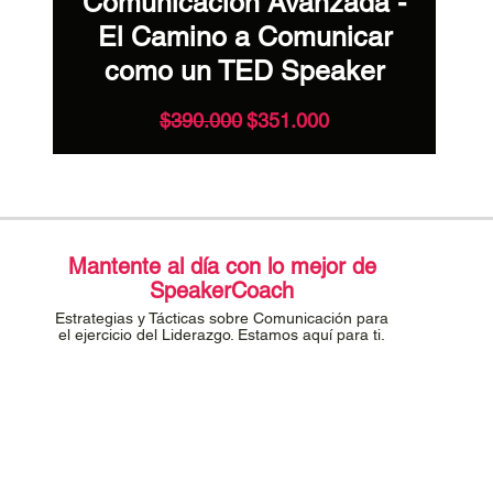
Comunicación Avanzada -
Vocal
El Camino a Comunicar
como un TED Speaker
Precio
Precio de oferta
$390.000
$351.000
s vemos en la Sala de Entrenamie
Mantente al día con lo mejor de
SpeakerCoach
Estrategias y Tácticas sobre Comunicación para
el ejercicio del Liderazgo. Estamos aquí para ti.