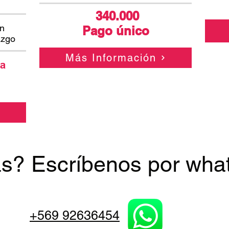
340.000
en
Pago único
azgo
Más Información
 a
s? Escríbenos por wha
+569 92636454