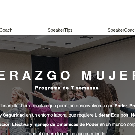
Coach
SpeakerTips
SpeakerCoac
DERAZGO MUJE
Programa de 7 semanas
esarrollar herramientas que permitan desenvolverse con
Poder, Pr
en un entorno laboral que requiere
 y Seguridad
Liderar Equipos, N
en un mundo corp
ción Efectiva
y manejo de Dinámicas de Poder
que el género femenino aún es minoría.