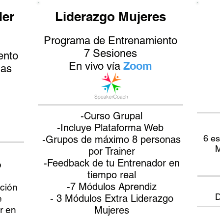
der
Liderazgo Mujeres
Programa de Entrenamiento
7 Sesiones
ento
Zoom
En vivo vía
nas
-Curso Grupal
-Incluye Plataforma Web
6 es
-Grupos de máximo 8 personas
M
por Trainer
-Feedback de tu Entrenador en
b
tiempo real​
-7 Módulos Aprendiz​
ción
D
- 3 Módulos Extra Liderazgo
e
r en
Mujeres