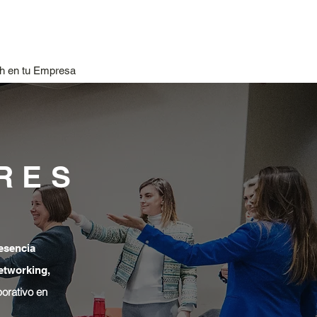
h en tu Empresa
RES
esencia
etworking,
orativo en