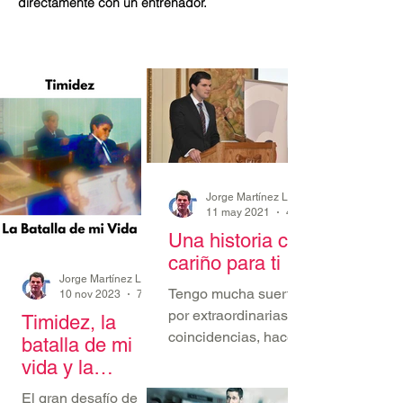
directamente con un entrenador.
SPEAKER-TIPS
11 may 2021
Una historia con
cariño para ti
Jorge Martínez Lubiano
Tengo mucha suerte y
10 nov 2023
7 min de lectura
por extraordinarias
Timidez, la
coincidencias, hace
batalla de mi
algunos años atrás fui
vida y la
invitado a una
decisión de
El gran desafío de mi
reunión en un club -