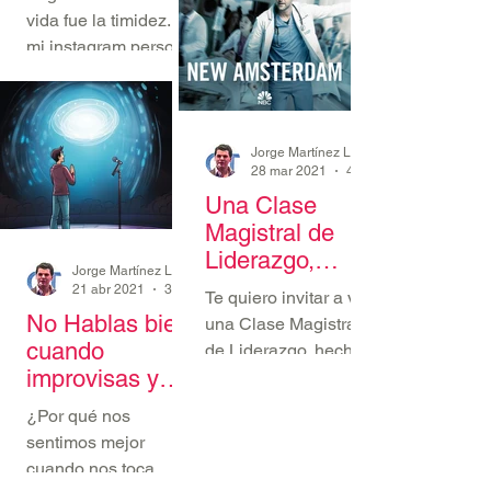
cumplir sueños
vida fue la timidez. En
bajo perfil, muy...
mi instagram personal
@jorgemartinezlubia
no hay una foto que
resume “mi vida en
público”....
28 mar 2021
Una Clase
Magistral de
Liderazgo,
Jorge Martínez Lubiano
hecha serie:
21 abr 2021
3 min de lectura
Te quiero invitar a ver
New
No Hablas bien
una Clase Magistral
Amsterdam
cuando
de Liderazgo, hecha
improvisas y
serie. Nunca fui Fan
aquí va la razón
de las series de
¿Por qué nos
médicos; de hecho no
sentimos mejor
he visto...
cuando nos toca