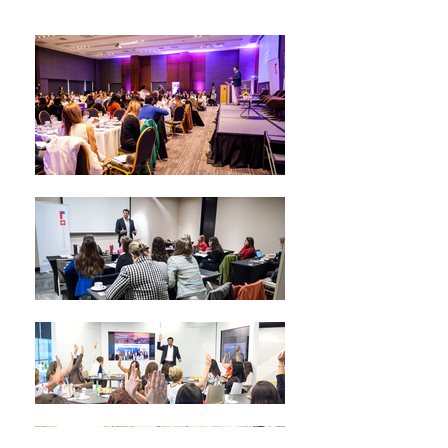
hacer una
presentación y la
improvisamos.. y Nos
sentimos mal cuando
nos tomamos el
tiempo de...