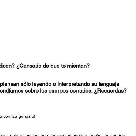
 dicen? ¿Cansado de que te mientan?
piensan sólo leyendo o interpretando su lenguaje 
rendíamos sobre los cuerpos cerrados. ¿Recuerdas?
a sonrisa genuina! 
boca puede fingirlas, pero los ojos no pueden mentir. Las sonrisas 