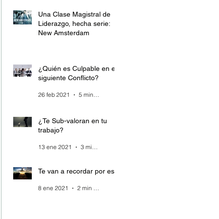
Una Clase Magistral de
Liderazgo, hecha serie:
New Amsterdam
28 mar 2021
4 min de lectura
¿Quién es Culpable en el
siguiente Conflicto?
26 feb 2021
5 min de lectura
¿Te Sub-valoran en tu
trabajo?
13 ene 2021
3 min de lectura
Te van a recordar por esto
8 ene 2021
2 min de lectura