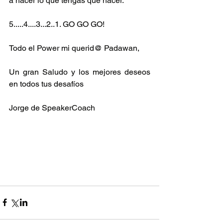
a hacer lo que tengas que hacer. 
5.....4....3...2..1. GO GO GO!
Todo el Power mi querid@ Padawan,
Un gran Saludo y los mejores deseos 
en todos tus desafíos
Jorge de SpeakerCoach