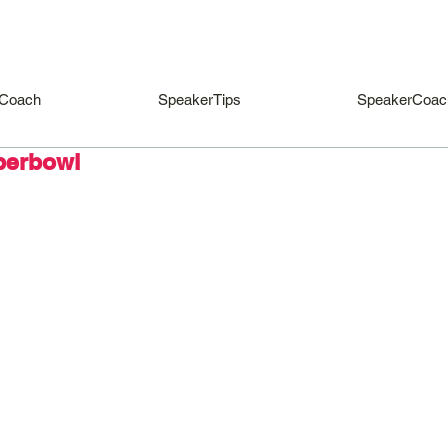
Coach
SpeakerTips
SpeakerCoac
perbowl