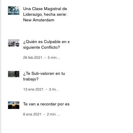
Una Clase Magistral de
Liderazgo, hecha serie:
New Amsterdam
28 mar 2021
4 min de lectura
¿Quién es Culpable en el
siguiente Conflicto?
26 feb 2021
5 min de lectura
¿Te Sub-valoran en tu
trabajo?
13 ene 2021
3 min de lectura
Te van a recordar por esto
8 ene 2021
2 min de lectura