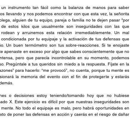
un instrumento tan fácil como la balanza de manos para saber 
s llevando y nos podemos encontrar con que esta vez, la señorita 
olega, alguien de tu equipo, pareja o familia no te dejen pasar "por 
a de estos kilos que usualmente son inseguridades con las que 
rodean y arruinemos esta relación irremediablemente. Un mal 
 condicionada por tu equipaje y la activación de tus defensas que 
. Un buen termómetro son tus sobre-reacciones. Si te enojaste 
 te apenaste en exceso por algo que sabes conscientemente que no 
ntensa, pero que parecía incontrolable en su momento, podemos 
. Pregúntale a tus queridos sin miedo a la respuesta. Fíjate en la 
azones” para hacerlo: “me provocó”, no cuenta, porque tu mente es 
sionará la memoria del evento con el fin de protegerte y estarás 
 demás.
ones o decisiones estoy teniendo/tomando hoy que no hubiese 
o X. Este ejercicio es difícil por que nuestras inseguridades son 
ra mente. No todo el equipaje es malo, pero habrá oportunidades en 
exto de poner las defensas en acción y caerás en el riesgo de dañar 