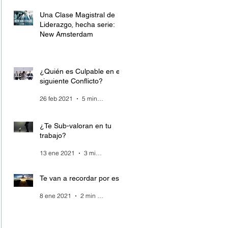
Una Clase Magistral de
Liderazgo, hecha serie:
New Amsterdam
28 mar 2021
4 min de lectura
¿Quién es Culpable en el
siguiente Conflicto?
26 feb 2021
5 min de lectura
¿Te Sub-valoran en tu
trabajo?
13 ene 2021
3 min de lectura
Te van a recordar por esto
8 ene 2021
2 min de lectura