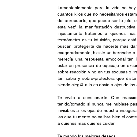
Lamentablemente para la vida no hay 
cuantos kilos que no necesitamos estamo
del aeropuerto, que puede ser tu jefe, c
esta vez" la manifestación destructiv
injustamente tratamos a quienes nos 
termómetro es tu intuición, porque está
buscan protegerte de hacerte más daño
exageradamente, hiciste un berrinche o
merecía una respuesta emocional tan i
estar en presencia de equipaje en exceso
sobre-reacción y no en tus excusas o “r
tan sabía y sobre-protectora que distor
siendo cieg@ a lo es obvio a ojos de los
Te invito a cuestionarte: Qué reacci
tenido/tomado si nunca me hubiese pasad
invisibles a los ojos de nuestra insegu
las que tu mente no calibre bien el cont
a quienes más quieres cuidar.
Te mando los mejores deseos,