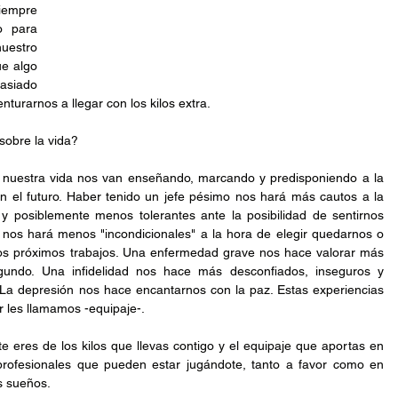
iempre 
 para 
estro 
e algo 
siado 
nturarnos a llegar con los kilos extra.
sobre la vida?
 nuestra vida nos van enseñando, marcando y predisponiendo a la 
en el futuro. Haber tenido un jefe pésimo nos hará más cautos a la 
y posiblemente menos tolerantes ante la posibilidad de sentirnos 
 nos hará menos "incondicionales" a la hora de elegir quedarnos o 
os próximos trabajos. Una enfermedad grave nos hace valorar más 
undo. Una infidelidad nos hace más desconfiados, inseguros y 
La depresión nos hace encantarnos con la paz. Estas experiencias 
r les llamamos -equipaje-.
e eres de los kilos que llevas contigo y el equipaje que aportas en 
 profesionales que pueden estar jugándote, tanto a favor como en 
us sueños.