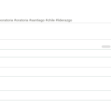
oratoria
#oratoria
#santiago
#chile
#liderazgo