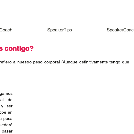
Coach
SpeakerTips
SpeakerCoac
as contigo?
efiero a nuestro peso corporal (Aunque definitivamente tengo que 
gamos 
al de 
y ser 
ope en 
a pesa 
edará 
 pasar 