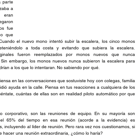
 parte 
aba a 
 eran 
egaron 
s fue 
o que 
Cuando el nuevo mono intentó subir la escalera, los cinco monos 
eteniéndolo a toda costa y evitando que subiera la escalera. 
iginales fueron reemplazados por monos nuevos que nunca 
. Sin embargo, los monos nuevos nunca subieron la escalera para 
ndrían a los que lo intentaran. No sabiendo por qué.
Piensa en las conversaciones que sostuviste hoy con colegas, familia 
dió ayuda en la calle. Piensa en tus reacciones a cualquiera de los 
éntate, cuántas de ellas son en realidad piloto automático por que 
corporativo, son las reuniones de equipo. En su mayoría son 
 el 65% del tiempo en esa reunión (acorde a la evidencia) es 
, incluyendo al líder de reunión. Pero rara vez nos cuestionamos, si 
e hacer una reunión extraordinaria, ¿cómo lo haría?