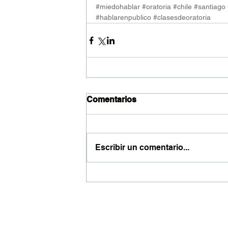
#miedohablar
#oratoria
#chile
#santiago
#hablarenpublico
#clasesdeoratoria
Comentarios
Escribir un comentario...