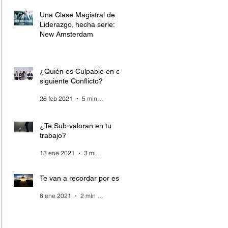
Una Clase Magistral de
Liderazgo, hecha serie:
New Amsterdam
28 mar 2021
4 min de lectura
¿Quién es Culpable en el
siguiente Conflicto?
26 feb 2021
5 min de lectura
¿Te Sub-valoran en tu
trabajo?
13 ene 2021
3 min de lectura
Te van a recordar por esto
8 ene 2021
2 min de lectura