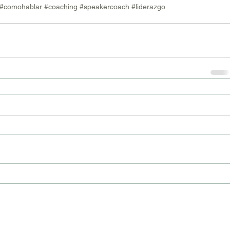
#comohablar
#coaching
#speakercoach
#liderazgo