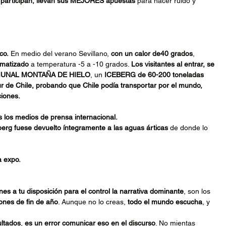
e participan, llevan sus MEJORES apuestas
 para hacer ruido y 
co.
 En medio del verano Sevillano, 
con un calor de40 grados
, 
imatizado
 a temperatura -5 a -10 grados. 
Los visitantes al entrar, se 
COMUNAL MONTAÑA DE HIELO
, un 
ICEBERG de 60-200 toneladas 
ur de Chile, probando que Chile podía transportar por el mundo, 
ciones.
 los medios de prensa internacional.
berg fuese devuelto íntegramente a las aguas árticas
 de donde lo 
a expo.
nes a tu disposición para el control la narrativa dominante
, son los 
iones de fin de año
. Aunque no lo creas, 
todo el mundo escucha
, y 
ultados
, 
es un error comunicar eso en el discurso
. No mientas 