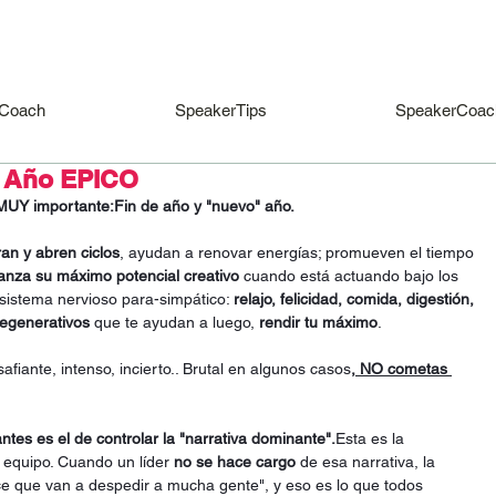
Coach
SpeakerTips
SpeakerCoac
e Año EPICO
 MUY importante:Fin de año y "nuevo" año.
ran y abren ciclos
, ayudan a renovar energías; promueven el tiempo 
canza su máximo potencial creativo
 cuando está actuando bajo los 
 sistema nervioso para-simpático: 
relajo, felicidad, comida, digestión, 
egenerativos
 que te ayudan a luego, 
rendir tu máximo
.
iante, intenso, incierto.. Brutal en algunos casos
, NO cometas 
tes es el de controlar la "narrativa dominante".
Esta es la 
 equipo. Cuando un líder 
no se hace cargo
 de esa narrativa, la 
ce que van a despedir a mucha gente", y eso es lo que todos 