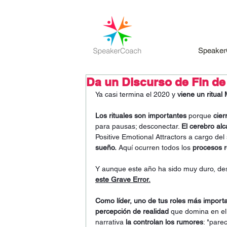
Speaker
Da un Discurso de Fin d
Ya casi termina el 2020 y 
viene un ritual
Los rituales son importantes
 porque 
cier
para pausas; desconectar. 
El cerebro al
Positive Emotional Attractors a cargo del
sueño.
 Aquí ocurren todos los 
procesos r
Y aunque este año ha sido muy duro, desaf
este Grave Error.
Como líder, uno de tus roles más importan
percepción de realidad
 que domina en el
narrativa
 la controlan los rumores
: "pare