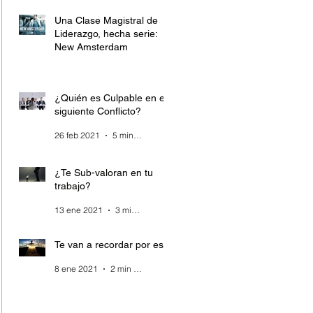
Una Clase Magistral de
Liderazgo, hecha serie:
New Amsterdam
28 mar 2021
4 min de lectura
¿Quién es Culpable en el
siguiente Conflicto?
26 feb 2021
5 min de lectura
¿Te Sub-valoran en tu
trabajo?
13 ene 2021
3 min de lectura
Te van a recordar por esto
8 ene 2021
2 min de lectura