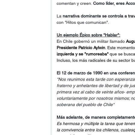
comentan y creen. 
Como líder, eres Acco
La 
narrativa dominante se controla a tr
con "Hitos que comunican".
Un ejemplo Épico sobre "Hablar":
En Chile gobernó un militar llamado 
Augu
Presidente Patricio Aylwin
. Este momento
izquierda y se "rumoreaba" 
que se busca
Incluso, los más radicales de su sector
El 12 de marzo de 1990 en una conferencia
"Nos reunimos esta tarde con esperanza y
fraterno y anhelantes de libertad y de ju
primera vez al cabo de veinte años- emp
voluntariamente por nosotros mismos; no 
soberana del pueblo de Chile"
Más adelante, de manera completamente i
Es hermosa y múltiple la tarea que tenem
la convivencia entre los chilenos, cuales