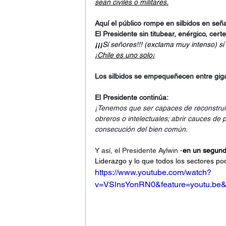
sean civiles o militares.
Aquí el público rompe en silbidos en señ
El Presidente sin titubear, enérgico, certe
¡¡¡
Sí señores!!! (exclama muy intenso) sí c
¡Chile es uno solo¡
Los silbidos se empequeñecen entre gigan
El Presidente continúa:
¡Tenemos que ser capaces de reconstruir 
obreros o intelectuales; abrir cauces de
consecución del bien común.
Y así, el Presidente Aylwin -
en un segund
Liderazgo y lo que todos los sectores po
https://www.youtube.com/watch?
v=VSlnsYonRN0&feature=youtu.be&