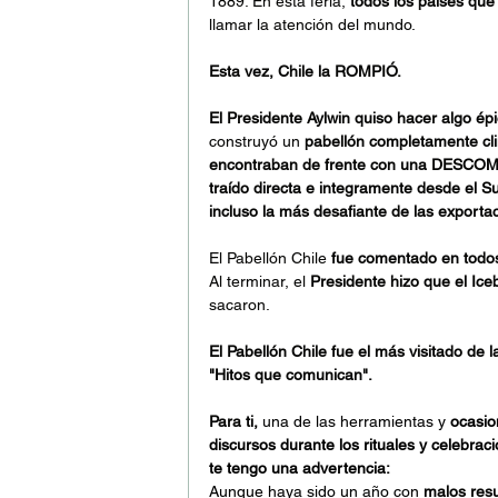
1889. En esta feria, 
todos los países qu
llamar la atención del mundo.
Esta vez, Chile la ROMPIÓ.
El Presidente Aylwin quiso hacer algo épi
construyó un 
pabellón completamente cl
encontraban de frente con una DES
traído directa e integramente desde el S
incluso la más desafiante de las exporta
El Pabellón Chile
 fue comentado en todos
Al terminar, el 
Presidente hizo que el Ice
sacaron.
El Pabellón Chile fue el más visitado de l
"Hitos que comunican".
Para ti, 
u
na de las herramientas y 
ocasio
discursos durante los rituales y celebrac
te tengo una advertencia:
Aunque haya sido un año con 
malos res