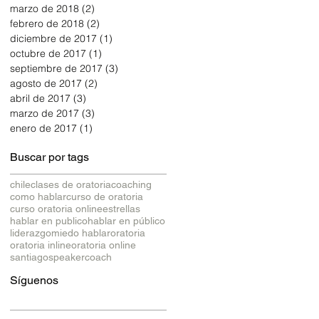
marzo de 2018
(2)
2 entradas
febrero de 2018
(2)
2 entradas
diciembre de 2017
(1)
1 entrada
octubre de 2017
(1)
1 entrada
septiembre de 2017
(3)
3 entradas
agosto de 2017
(2)
2 entradas
abril de 2017
(3)
3 entradas
marzo de 2017
(3)
3 entradas
enero de 2017
(1)
1 entrada
Buscar por tags
chile
clases de oratoria
coaching
como hablar
curso de oratoria
curso oratoria online
estrellas
hablar en publico
hablar en público
liderazgo
miedo hablar
oratoria
oratoria inline
oratoria online
santiago
speakercoach
Síguenos