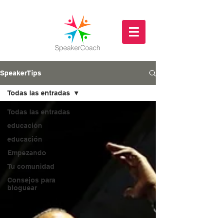
SpeakerTips
Todas las entradas
Todas las entradas
educación
educación
Empezando
Tu comunidad
Consejos para
bloguear